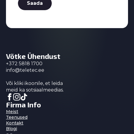
Saada
Võtke Ühendust
+372 5818 1700
info@teletec.ee
Või kliki ikoonile, et leida
meid ka sotsiaalmeedias.
Firma Info
Meist
Teenused
Kontakt
Blogi