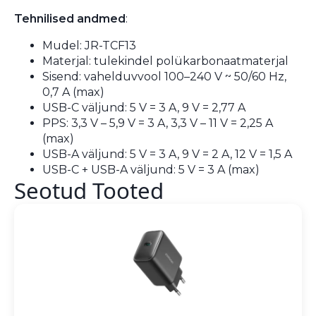
Tehnilised andmed
:
Mudel: JR-TCF13
Materjal: tulekindel polükarbonaatmaterjal
Sisend: vahelduvvool 100–240 V ~ 50/60 Hz,
0,7 A (max)
USB-C väljund: 5 V = 3 A, 9 V = 2,77 A
PPS: 3,3 V – 5,9 V = 3 A, 3,3 V – 11 V = 2,25 A
(max)
USB-A väljund: 5 V = 3 A, 9 V = 2 A, 12 V = 1,5 A
USB-C + USB-A väljund: 5 V = 3 A (max)
Seotud Tooted