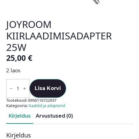
JOYROOM
KIIRLAADIMISADAPTER
25W
25,00
€
2 laos
Joyroom
kiirlaadimisadapter
Lisa Korvi
25W
kogus
Tootekood:
6956116722937
Kategooria:
Kaablid ja adapterid
Kirjeldus
Arvustused (0)
Kirjeldus