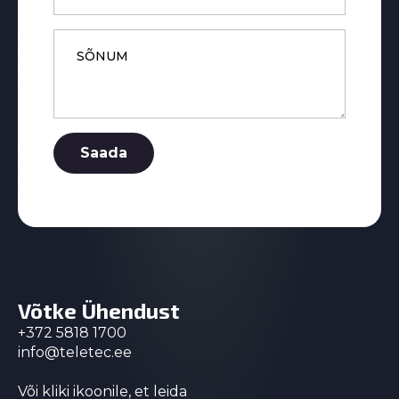
Message
*
Saada
Võtke Ühendust
+372 5818 1700
info@teletec.ee
Või kliki ikoonile, et leida