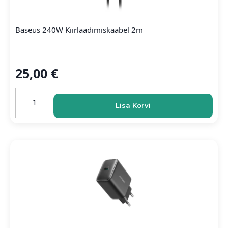
Baseus 240W Kiirlaadimiskaabel 2m
25,00
€
Baseus
240W
Lisa Korvi
kiirlaadimiskaabel
2m
kogus