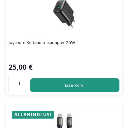
Joyroom Kiirlaadimisadapter 25W
25,00
€
Joyroom
kiirlaadimisadapter
Lisa Korvi
25W
kogus
ALLAHINDLUS!