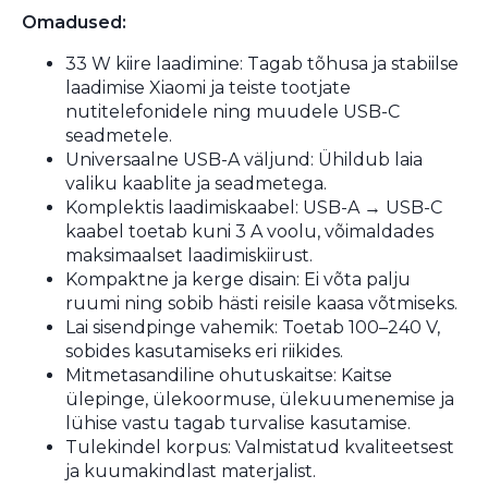
Omadused:
33 W kiire laadimine: Tagab tõhusa ja stabiilse
laadimise Xiaomi ja teiste tootjate
nutitelefonidele ning muudele USB-C
seadmetele.
Universaalne USB-A väljund: Ühildub laia
valiku kaablite ja seadmetega.
Komplektis laadimiskaabel: USB-A → USB-C
kaabel toetab kuni 3 A voolu, võimaldades
maksimaalset laadimiskiirust.
Kompaktne ja kerge disain: Ei võta palju
ruumi ning sobib hästi reisile kaasa võtmiseks.
Lai sisendpinge vahemik: Toetab 100–240 V,
sobides kasutamiseks eri riikides.
Mitmetasandiline ohutuskaitse: Kaitse
ülepinge, ülekoormuse, ülekuumenemise ja
lühise vastu tagab turvalise kasutamise.
Tulekindel korpus: Valmistatud kvaliteetsest
ja kuumakindlast materjalist.