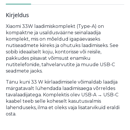
Kirjeldus
Xiaomi 33W laadimiskomplekt (Type-A) on
kompaktne ja usaldusväärne seinalaadija
komplekt, mis on mõeldud igapäevaseks
nutiseadmete kiireks ja ohutuks laadimiseks. See
sobib ideaalselt koju, kontorisse või reisile,
pakkudes piisavat võimsust enamiku
nutitelefonide, tahvelarvutite ja muude USB-C
seadmete jaoks.
Tänu kuni 33 W kiirlaadimisele võimaldab laadija
märgatavalt lühendada laadimisaega võrreldes
tavalaadijatega. Komplektis olev USB-A → USB-C
kaabel teeb selle koheselt kasutusvalmis
lahenduseks, ilma et oleks vaja lisatarvikuid eraldi
osta.