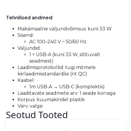
Tehnilised andmed:
Maksimaalne väljundvõimsus: kuni 33 W
Sisend:
AC 100–240 V ~ 50/60 Hz
Väljundid:
1 × USB-A (kuni 33 W, sõltuvalt
seadmest)
Laadimisprotokollid: tugi mitmele
kiirlaadimisstandardile (nt QC)
Kaabel:
1m USB-A → USB-C (komplektis)
Laaditavate seadmete arv: 1 seade korraga
Korpus: kuumakindel plastik
Värv: valge
Seotud Tooted