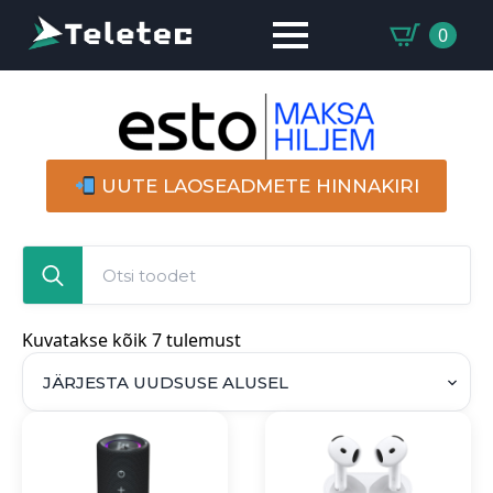
0
UUTE LAOSEADMETE HINNAKIRI
Search
for:
Sorted
Kuvatakse kõik 7 tulemust
by
latest