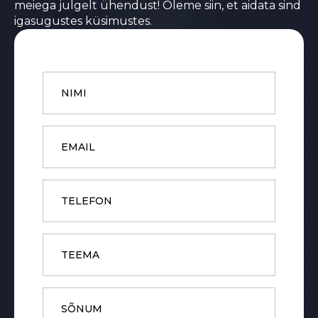
meiega julgelt ühendust! Oleme siin, et aidata sind
igasugustes küsimustes.
Name
*
Email
*
Phone
Subject
Message
*