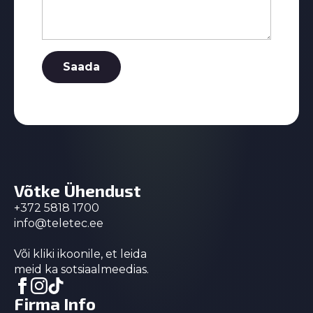
Saada
Võtke Ühendust
+372 5818 1700
info@teletec.ee
Või kliki ikoonile, et leida
meid ka sotsiaalmeedias.
Firma Info