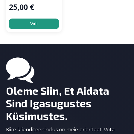
25,00
€
This
Vali
product
has
multiple
variants.
The
options
may
be
chosen
on
Oleme Siin, Et Aidata
the
product
Sind Igasugustes
page
Küsimustes.
Kiire klienditeenindus on meie prioriteet! Võta