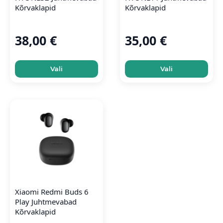
Kõrvaklapid
Kõrvaklapid
38,00
€
35,00
€
This
This
Vali
Vali
product
product
has
has
multiple
multiple
variants.
variants.
The
The
options
options
may
may
be
be
chosen
chosen
on
on
the
the
product
product
Xiaomi Redmi Buds 6
Play Juhtmevabad
page
page
Kõrvaklapid