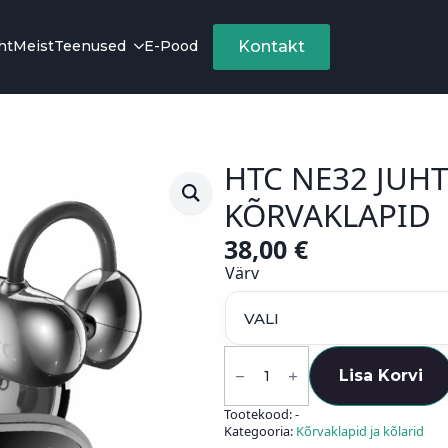
ht
Meist
Teenused
E-Pood
Kontakt
HTC NE32 JUH
KÕRVAKLAPID
38,00
€
Värv
HTC
NE32
Lisa Korvi
Juhtmevabad
kõrvaklapid
Tootekood:
-
kogus
Kategooria:
Kõrvaklapid ja kõlarid