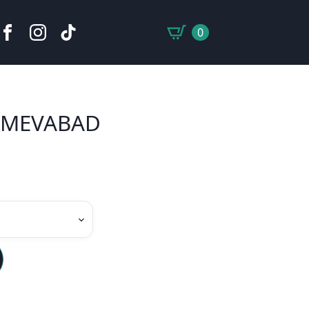
0
TMEVABAD