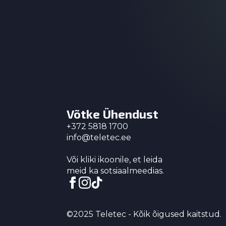
Võtke Ühendust
+372 5818 1700
info@teletec.ee
Või kliki ikoonile, et leida
meid ka sotsiaalmeedias.
©2025 Teletec - Kõik õigused kaitstud.