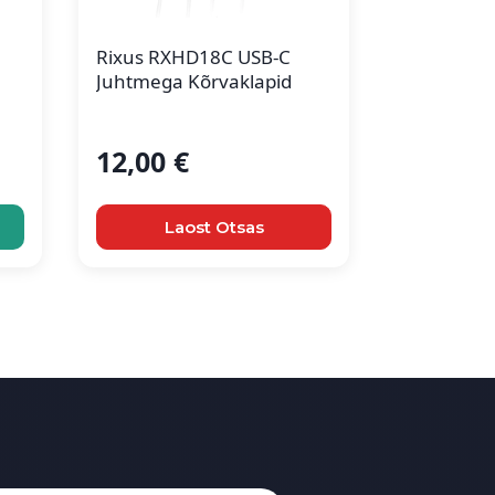
Rixus RXHD18C USB-C
Juhtmega Kõrvaklapid
12,00
€
Laost Otsas