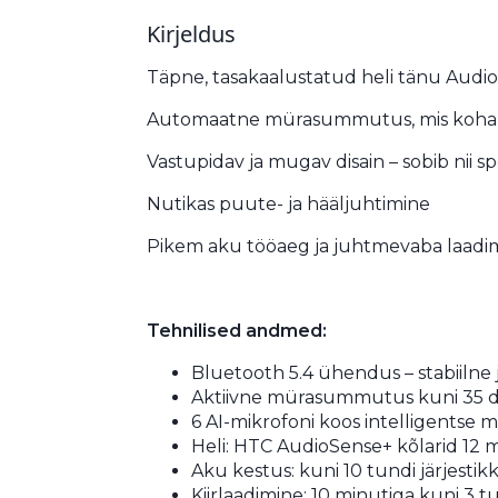
Kirjeldus
Täpne, tasakaalustatud heli tänu Audi
Automaatne mürasummutus, mis koha
Vastupidav ja mugav disain – sobib nii 
Nutikas puute- ja hääljuhtimine
Pikem aku tööaeg ja juhtmevaba laadi
Tehnilised andmed:
Bluetooth 5.4 ühendus – stabiilne j
Aktiivne mürasummutus kuni 35 d
6 AI-mikrofoni koos intelligents
Heli: HTC AudioSense+ kõlarid 12 
Aku kestus: kuni 10 tundi järjesti
Kiirlaadimine: 10 minutiga kuni 3 