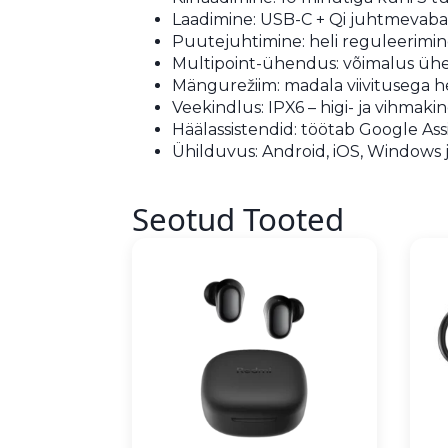
Laadimine: USB-C + Qi juhtmevaba
Puutejuhtimine: heli reguleerimin
Multipoint-ühendus: võimalus ühen
Mängurežiim: madala viivitusega h
Veekindlus: IPX6 – higi- ja vihmaki
Häälassistendid: töötab Google Assis
Ühilduvus: Android, iOS, Window
Seotud Tooted