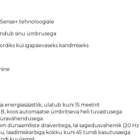
oSense+ tehnoloogiale
ndub sinu ümbrusega
spordiks kui igapäevaseks kandmiseks
mine
a energiasäästlik, ulatub kuni 15 meetrit
B, koos automaatse ümbritseva heli tuvastusega
e müravähendusega
mm dünaamiliste draiveritega, lai sagedusvahemik (20 Hz
kku, laadimiskarbiga kokku kuni 45 tundi kasutusaega
tundi kuulamist