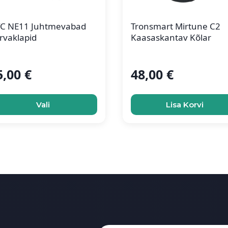
C NE11 Juhtmevabad
Tronsmart Mirtune C2
rvaklapid
Kaasaskantav Kõlar
5,00
€
48,00
€
is
oduct
Vali
Lisa Korvi
s
ltiple
iants.
e
tions
ay
osen
e
oduct