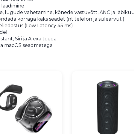
 laadimine
e, lugude vahetamine, kõnede vastuvõtt, ANC ja läbiku
dada korraga kaks seadet (nt telefon ja sülearvuti)
eliedastus (Low Latency 45 ms)
ndel
tant, Siri ja Alexa toega
s ja macOS seadmetega