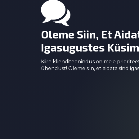
page
pa
Oleme Siin, Et Aida
Igasugustes Küsim
Kiire klienditeenindus on meie prioritee
ühendust! Oleme siin, et aidata sind ig