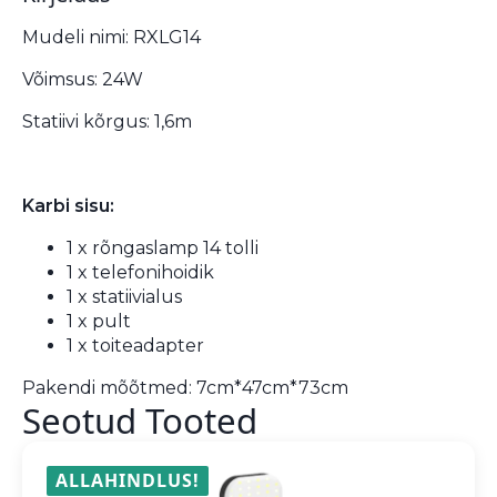
Mudeli nimi: RXLG14
Võimsus: 24W
Statiivi kõrgus: 1,6m
Karbi sisu:
1 x rõngaslamp 14 tolli
1 x telefonihoidik
1 x statiivialus
1 x pult
1 x toiteadapter
Pakendi mõõtmed: 7cm*47cm*73cm
Seotud Tooted
ALLAHINDLUS!