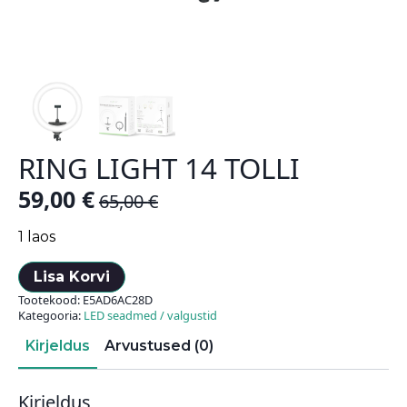
RING LIGHT 14 TOLLI
59,00
€
65,00
€
Algne
Current
hind
price
1 laos
oli:
is:
Lisa Korvi
65,00 €.
59,00 €.
Tootekood:
E5AD6AC28D
Kategooria:
LED seadmed / valgustid
Kirjeldus
Arvustused (0)
Kirjeldus