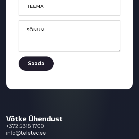
Message
*
Saada
Võtke Ühendust
+372 5818 1700
info@teletec.ee