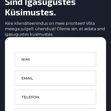
Sind Igasugustes
Küsimustes.
Kiire klienditeenindus on meie prioriteet! Võta
meiega julgelt ühendust! Oleme siin, et aidata sind
igasugustes küsimustes.
Name
*
Email
*
Phone
Subject