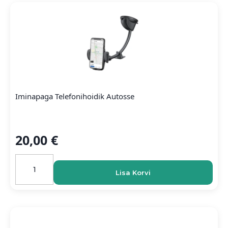
Iminapaga Telefonihoidik Autosse
20,00
€
Iminapaga
telefonihoidik
Lisa Korvi
autosse
kogus