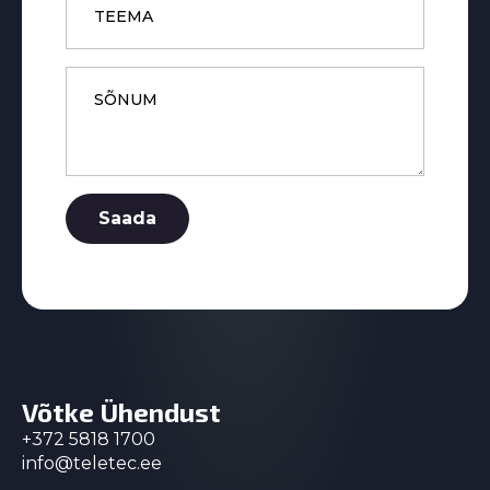
Message
*
Saada
Võtke Ühendust
+372 5818 1700
info@teletec.ee