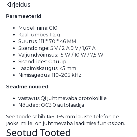
Kirjeldus
Parameeterid
Mudeli nimi: C10
Kaal: umbes 112 g
Suurus: 111 * 70 * 46 MM
Sisendpinge: 5 V / 2 A 9 V / 1,67 A
Väljundvõimsus: 15 W / 10 W / 7,5 W
Sisendliides: C-tüüp
Laadimiskaugus: ≤5 mm
Nimisagedus: 110–205 kHz
Seadme nõuded:
vastavus Qi juhtmevaba protokollile
Nõuded: QC3.0 autolaadija
See toode sobib 146–165 mm laiuste telefonide
jaoks, millel on juhtmevaba laadimise funktsioon.
Seotud Tooted