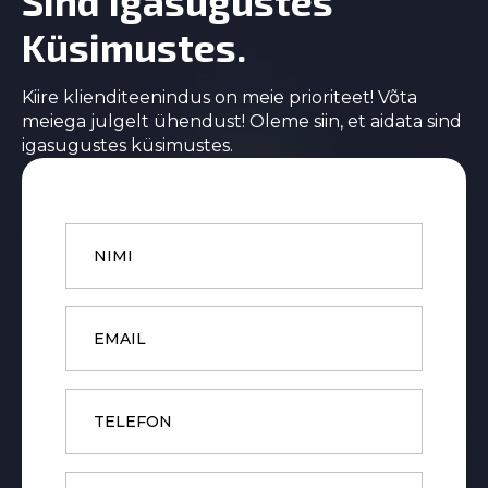
Sind Igasugustes
Küsimustes.
Kiire klienditeenindus on meie prioriteet! Võta
meiega julgelt ühendust! Oleme siin, et aidata sind
igasugustes küsimustes.
Name
*
Email
*
Phone
Subject