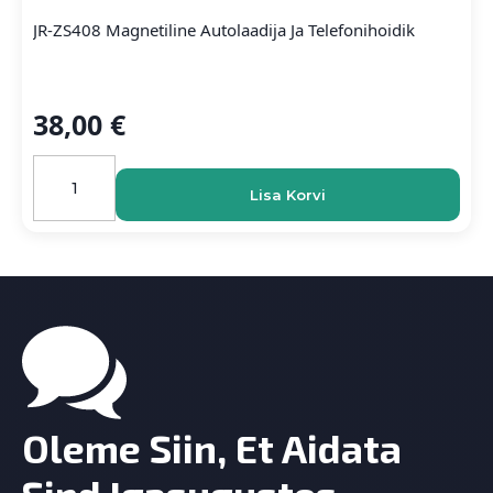
JR-ZS408 Magnetiline Autolaadija Ja Telefonihoidik
38,00
€
JR-
ZS408
Lisa Korvi
magnetiline
autolaadija
ja
telefonihoidik
kogus
Oleme Siin, Et Aidata