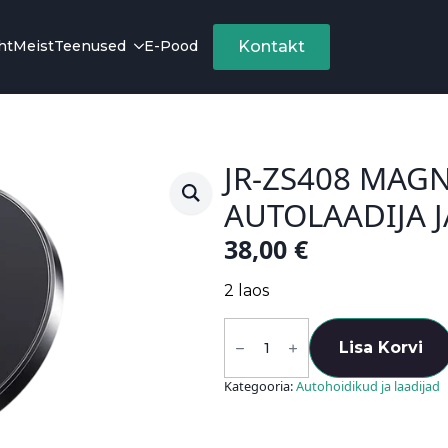
ht
Meist
Teenused
E-Pood
Kontakt
JR-ZS408 MAGN
AUTOLAADIJA 
38,00
€
2 laos
JR-
ZS408
Lisa Korvi
magnetiline
autolaadija
Kategooria:
Autohoidikud ja laadijad
ja
telefonihoidik
kogus