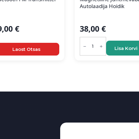
Autolaadija Hoidik
9,00
€
38,00
€
Magnetiline
juhtmevaba
Lisa Korvi
autolaadija
Laost Otsas
hoidik
kogus