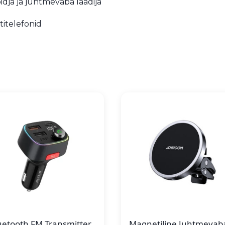
dja ja juhtmevaba laadija
itelefonid
uetooth FM Transmitter
Magnetiline Juhtmevab