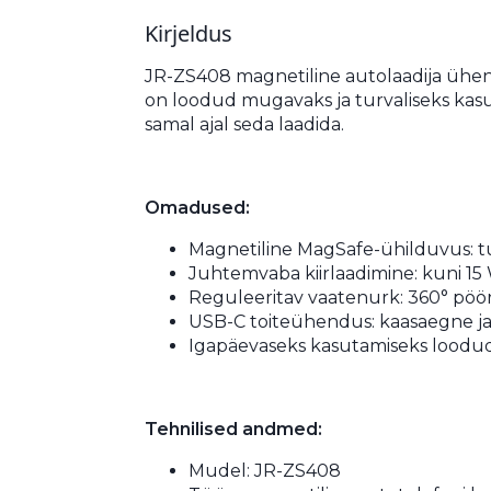
Kirjeldus
JR-ZS408 magnetiline autolaadija ühen
on loodud mugavaks ja turvaliseks kasu
samal ajal seda laadida.
Omadused:
Magnetiline MagSafe-ühilduvus: tu
Juhtemvaba kiirlaadimine: kuni 15 W
Reguleeritav vaatenurk: 360° pööra
USB-C toiteühendus: kaasaegne ja t
Igapäevaseks kasutamiseks loodud: 
Tehnilised andmed:
Mudel: JR-ZS408