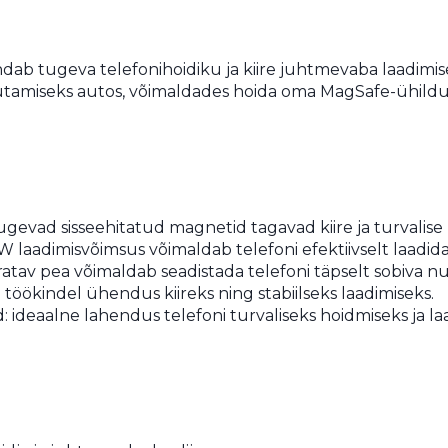
dab tugeva telefonihoidiku ja kiire juhtmevaba laadim
tamiseks autos, võimaldades hoida oma MagSafe-ühilduva
gevad sisseehitatud magnetid tagavad kiire ja turvalise
 laadimisvõimsus võimaldab telefoni efektiivselt laadida 
tav pea võimaldab seadistada telefoni täpselt sobiva nur
öökindel ühendus kiireks ning stabiilseks laadimiseks.
ideaalne lahendus telefoni turvaliseks hoidmiseks ja la