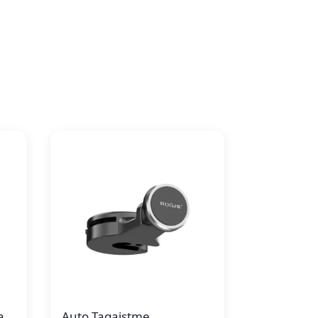
a
Auto Tagaistme