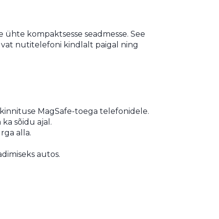
ise ühte kompaktsesse seadmesse. See
t nutitelefoni kindlalt paigal ning
 kinnituse MagSafe-toega telefonidele.
ka sõidu ajal.
ga alla.
adimiseks autos.