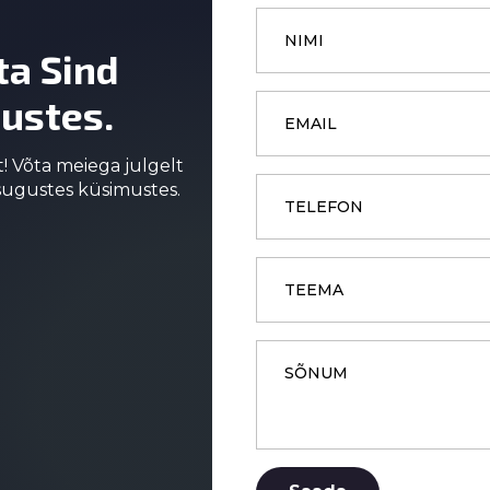
Name
*
ta Sind
Email
ustes.
*
t! Võta meiega julgelt
Phone
asugustes küsimustes.
Subject
Message
*