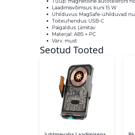
Tüüp: magnetiline autotelefoni hoi
Laadimisvõimsus: kuni 15 W
Ühilduvus: MagSafe-ühilduvad nut
Toiteühendus: USB-C
Paigaldus: Liimitav
Materjal: ABS + PC
Värv: must
Seotud Tooted
Juhtmevaba Laadimisega
Bl