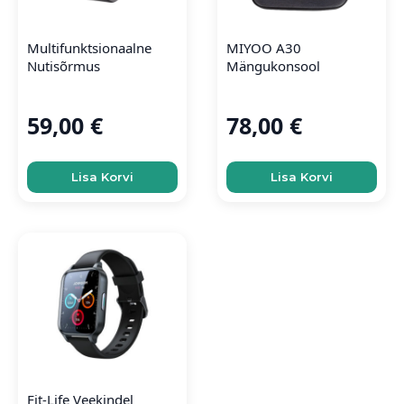
Multifunktsionaalne
MIYOO A30
Nutisõrmus
Mängukonsool
59,00
€
78,00
€
Lisa Korvi
Lisa Korvi
Fit-Life Veekindel