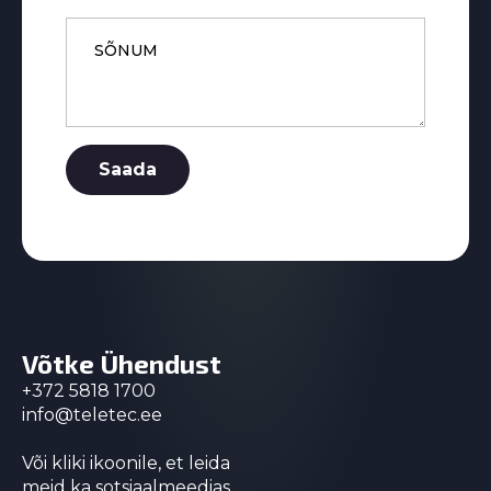
Message
*
Saada
Võtke Ühendust
+372 5818 1700
info@teletec.ee
Või kliki ikoonile, et leida
meid ka sotsiaalmeedias.