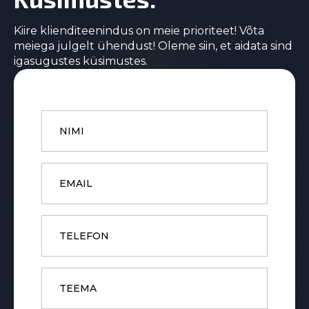
Kiire klienditeenindus on meie prioriteet! Võta
meiega julgelt ühendust! Oleme siin, et aidata sind
igasugustes küsimustes.
Name
*
Email
*
Phone
Subject