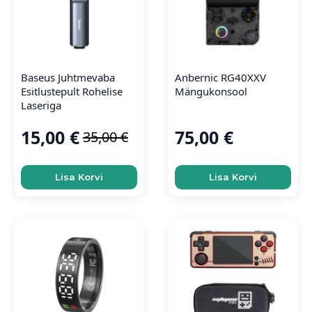
Baseus Juhtmevaba
Anbernic RG40XXV
Esitlustepult Rohelise
Mängukonsool
Laseriga
15,00
€
75,00
€
35,00
€
Algne
Current
hind
price
oli:
is:
Lisa Korvi
Lisa Korvi
35,00 €.
15,00 €.