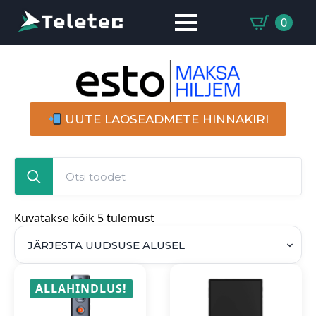
0
UUTE LAOSEADMETE HINNAKIRI
Search
for:
Sorted
Kuvatakse kõik 5 tulemust
by
latest
ALLAHINDLUS!