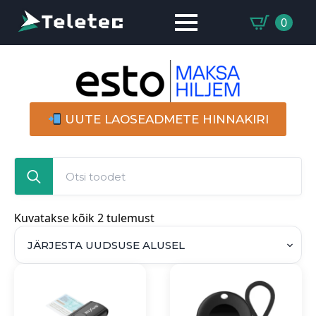
0
UUTE LAOSEADMETE HINNAKIRI
Search
for:
Sorted
Kuvatakse kõik 2 tulemust
by
latest