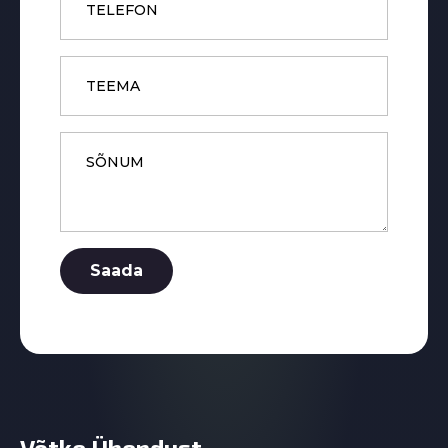
Subject
Message
*
Saada
Võtke Ühendust