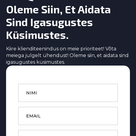
on
Oleme Siin, Et Aidata
the
product
Sind Igasugustes
page
Küsimustes.
Kiire klienditeenindus on meie prioriteet! Võta
meiega julgelt ühendust! Oleme siin, et aidata sind
igasugustes küsimustes.
Name
*
Email
*
Phone