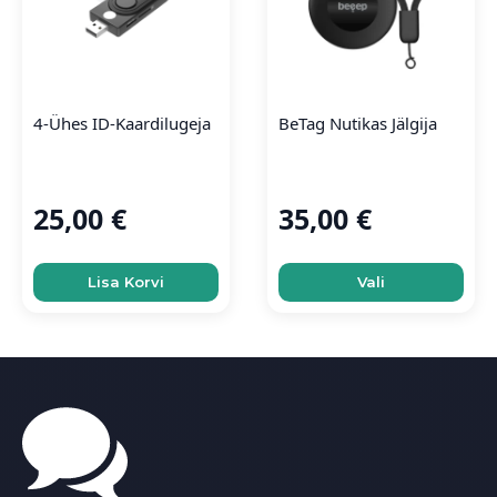
4-Ühes ID-Kaardilugeja
BeTag Nutikas Jälgija
25,00
€
35,00
€
This
Lisa Korvi
Vali
product
has
multiple
variants.
The
options
may
be
chosen